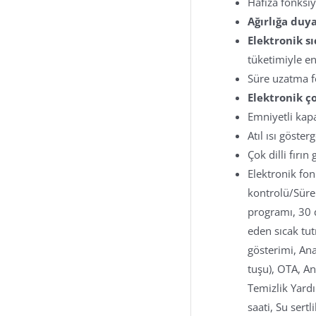
Hafıza fonksi
Ağırlığa duy
Elektronik sı
tüketimiyle en
Süre uzatma 
Elektronik ço
Emniyetli ka
Atıl ısı gösterg
Çok dilli fırın
Elektronik fon
kontrolü/Süre 
programı, 30 d
eden sıcak tu
gösterimi, Ana
tuşu), OTA, Anl
Temizlik Yard
saati, Su sert