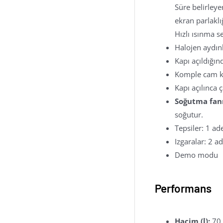
Süre belirleye
ekran parlakl
Hızlı ısınma 
Halojen aydın
Kapı açıldığın
Komple cam kap
Kapı açılınca 
Soğutma fanı
soğutur.
Tepsiler: 1 ad
Izgaralar: 2 a
Demo modu
Performans
Hacim (l):
70