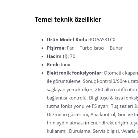
Temel teknik özellikler
Ürün Model Kodu:
KOAAS31CX
Pişirme:
Fan + Turbo Isıtıcı + Buhar
Hacim (l):
70
Renk:
Inox
Elektronik fonksiyonlar:
Otomatik kapanma
ile görüntüleme, Sonuç kontrolü/Süre uzatm
sağlayan yemek ölçer, 260 alternatifli otom
bağlantısı kontrolü, Bilgi tuşu & kısa fonk
tutma fonksiyonu ve FS ayarı, Tuş sesleri
Dil/metin gösterimi, Ana kontrol, Gün ve ta
fırın aydınlatması (menü+direkt erişim tuşu), 
kullanımı, Durulama, Servis bilgisi, ‘Ayarla