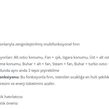
nlarıyla zenginleştirilmiş multifonksiyonel fırın
onları: Alt ısıtıcı konumu, Fan + ışık, Izgara konumu, Üst + alt ısıtm
irme konumu, Buhar + alt + fan, Steam + fan, Buhar + turbo ısıtıcı +
unda aynı anda 3 tepsi pişirebilme
fonksiyonu:
Bu fonksiyonla fırın, istenilen sıcaklığa en hızlı şeki
resini ve enerji tüketimini azaltır.
ik hatırlatıcısı
lık önerisi