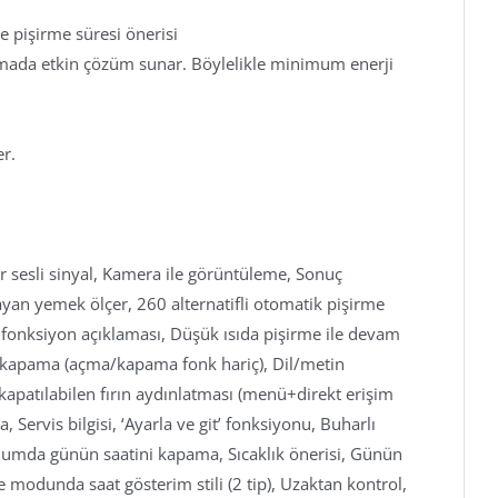
ve pişirme süresi önerisi
umada etkin çözüm sunar. Böylelikle minimum enerji
er.
r sesli sinyal, Kamera ile görüntüleme, Sonuç
ayan yemek ölçer, 260 alternatifli otomatik pişirme
a fonksiyon açıklaması, Düşük ısıda pişirme ile devam
a kapama (açma/kapama fonk hariç), Dil/metin
kapatılabilen fırın aydınlatması (menü+direkt erişim
a, Servis bilgisi, ‘Ayarla ve git’ fonksiyonu, Buharlı
numda günün saatini kapama, Sıcaklık önerisi, Günün
me modunda saat gösterim stili (2 tip), Uzaktan kontrol,