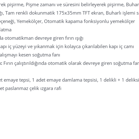
rek pişirme, Pişme zamanı ve süresini belirleyerek pişirme, Buha
ığı, Tam renkli dokunmatik 175x35mm TFT ekran, Buharlı işlemi so
seçeneği, Yemekölçer, Otomatik kapama fonksiyonlu yemekölçer
latma
da otomatikman devreye giren fırın ışığı
ı iç yüzeyi ve yıkanmak için kolayca çıkarılabilen kapı iç camı
çalışmayı kesen soğutma fanı
:
Fırın çalıştırıldığında otomatik olarak devreye giren soğutma fanı
et emaye tepsi, 1 adet emaye damlama tepsisi, 1 delikli + 1 deliksiz
det paslanmaz çelik ızgara rafı