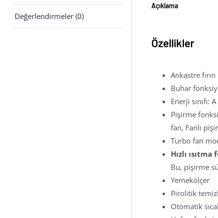
Açıklama
Değerlendirmeler (0)
Özellikler
Ankastre fırın
Buhar fonksiyo
Enerji sınıfı: A
Pişirme fonksiy
fan, Fanlı piş
Turbo fan mod
Hızlı ısıtma 
Bu, pişirme sü
Yemekölçer
Pirolitik temizl
Otomatik sıcak