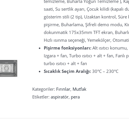
temizleme, Buharla Yoğun Temizleme ), Ka
saati, Su sertlik ayarı, Çocuk kilidi (kapal
gösterim stili (2 tip), Uzaktan kontrol, Sür
pişirme, Buharlama, Şifreli demo modu, Kir
dokunmatik 175x35mm TFT ekran, Buharlı iş
Hızlı ısınma seçeneği, Yemekölçer, Otoma
Pişirme fonksiyonları:
Alt ısıtıcı konumu, 
Izgara + fan, Turbo ısıtıcı + alt + fan, Fan
turbo ısıtıcı + alt + fan
Sıcaklık Seçim Aralığı:
30°C – 230°C
Kategoriler:
Fırınlar
,
Mutfak
Etiketler:
aspiratör
,
pera