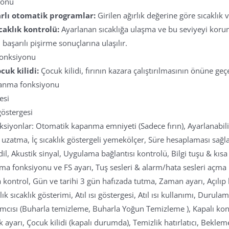
yonu
arlı otomatik programlar:
Girilen ağırlık değerine göre sıcaklık 
caklık kontrolü:
Ayarlanan sıcaklığa ulaşma ve bu seviyeyi kor
 başarılı pişirme sonuçlarına ulaşılır.
fonksiyonu
cuk kilidi:
Çocuk kilidi, fırının kazara çalıştırılmasının önüne geç
panma fonksiyonu
esi
 göstergesi
ksiyonlar: Otomatik kapanma emniyeti (Sadece fırın), Ayarlanabili
uzatma, İç sıcaklık göstergeli yemekölçer, Süre hesaplaması sağl
il, Akustik sinyal, Uygulama bağlantısı kontrolü, Bilgi tuşu & kıs
tma fonksiyonu ve FS ayarı, Tuş sesleri & alarm/hata sesleri açm
 kontrol, Gün ve tarihi 3 gün hafızada tutma, Zaman ayarı, Açılıp 
ık sıcaklık gösterimi, Atıl ısı göstergesi, Atıl ısı kullanımı, Durulam
ımcısı (Buharla temizleme, Buharla Yoğun Temizleme ), Kapalı ko
lik ayarı, Çocuk kilidi (kapalı durumda), Temizlik hatırlatıcı, Bekle