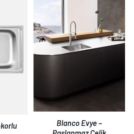
AYRINTILAR
Blanco Evye –
korlu
Paslanmaz Çelik