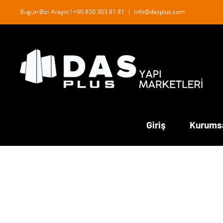
İçeriğe
Bugün Bizi Arayın ! +90 850 303 81 81
|
info@dasplus.com
geç
Giriş
Kurums