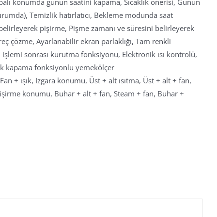
palı konumda günün saatini kapama, Sıcaklık önerisi, Günün
ı durumda), Temizlik hatırlatıcı, Bekleme modunda saat
e belirleyerek pişirme, Pişme zamanı ve süresini belirleyerek
eç çözme, Ayarlanabilir ekran parlaklığı, Tam renkli
lemi sonrası kurutma fonksiyonu, Elektronik ısı kontrolü,
tik kapama fonksiyonlu yemekölçer
Fan + ışık, Izgara konumu, Üst + alt ısıtma, Üst + alt + fan,
lı pişirme konumu, Buhar + alt + fan, Steam + fan, Buhar +