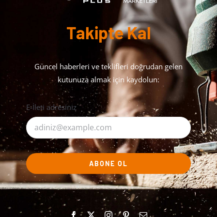
Takipte Kal
Güncel haberleri ve teklifleri doğrudan gelen
kutunuza almak için kaydolun:
E-İleti adresiniz
ABONE OL