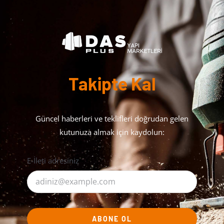
Takipte Kal
Güncel haberleri ve teklifleri doğrudan gelen
kutunuza almak için kaydolun:
E-İleti adresiniz
ABONE OL