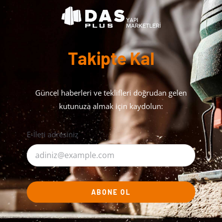
Takipte Kal
Güncel haberleri ve teklifleri doğrudan gelen
kutunuza almak için kaydolun:
E-İleti adresiniz
ABONE OL