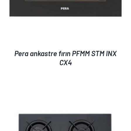
Pera ankastre fırın PFMM STM INX
CX4