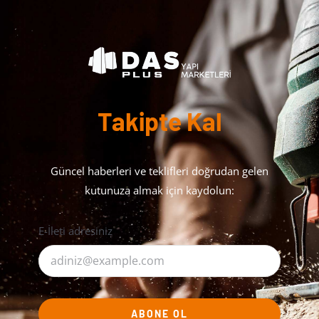
Takipte Kal
Güncel haberleri ve teklifleri doğrudan gelen
kutunuza almak için kaydolun:
E-İleti adresiniz
ABONE OL