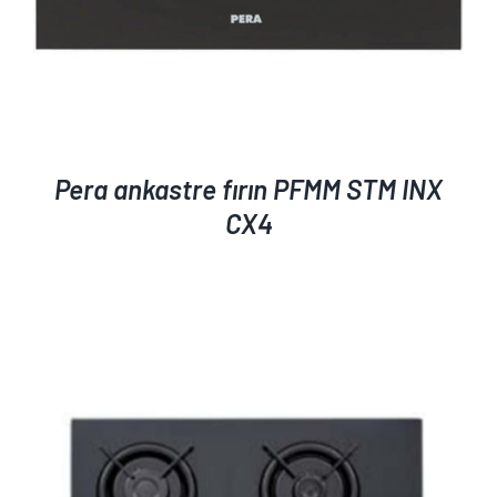
Pera ankastre fırın PFMM STM INX
CX4