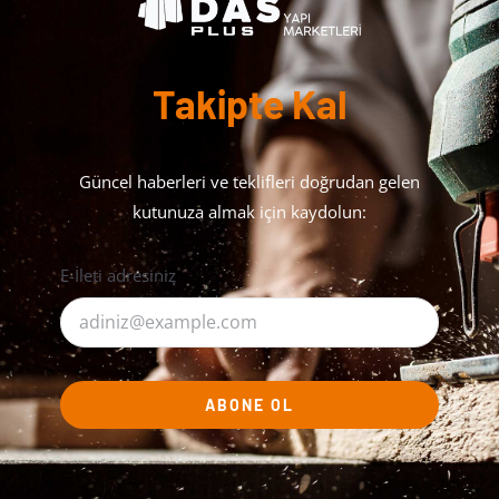
Takipte Kal
Güncel haberleri ve teklifleri doğrudan gelen
kutunuza almak için kaydolun:
E-İleti adresiniz
ABONE OL