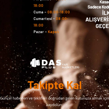
Kasa
18:00
Sadece Kodu
İL
Cuma
–
08:00-18:00
ALIŞVERİ
Cumartesi
–
08:00-
GEÇE
18:00
Pazar
–
Kapalı
Takipte Kal
Güncel haberleri ve teklifleri doğrudan gelen kutunuza almak için
kaydolun: