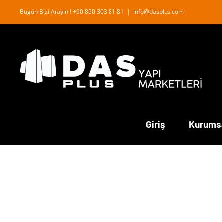
İçeriğe
Bugün Bizi Arayın ! +90 850 303 81 81
|
info@dasplus.com
geç
Giriş
Kurums