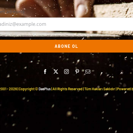
leti adresiniz
ABONE OL
2001 -
2026 | Copyright ©
DasPlus
| All Rights Reserved | Tüm Hakları Saklıdır | Powered 