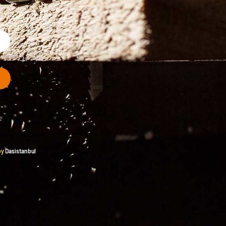
by
Dasistanbul