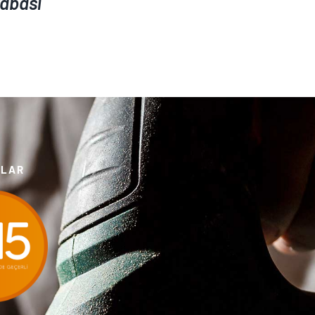
abası
TLAR