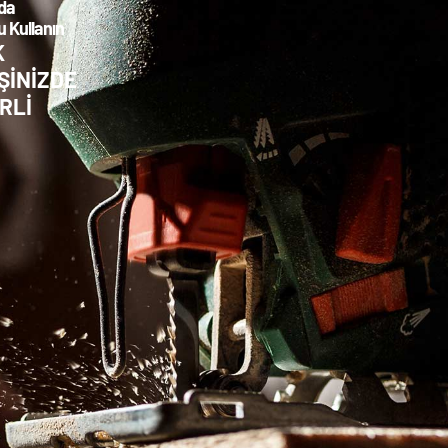
da
 Kullanın
K
ŞİNİZDE
RLİ