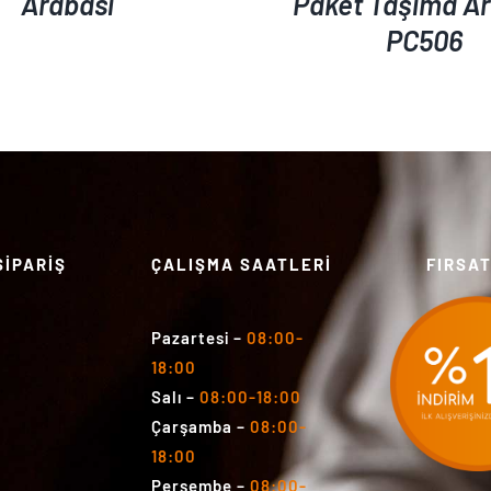
Arabası
Paket Taşıma Ar
PC506
SİPARİŞ
ÇALIŞMA SAATLERİ
FIRSA
Pazartesi
–
08:00-
18:00
Salı
–
08:00-18:00
Çarşamba
–
08:00-
18:00
Perşembe
–
08:00-