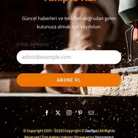
Güncel haberleri ve teklifleri doğrudan gelen
kutunuza almak için kaydolun:
E-İleti adresiniz
ABONE OL
© Copyright 2001 -
2026 | Copyright ©
DasPlus
| All Rights
Reserved | Tüm Hakları Saklıdır | Powered by
Dasistanbul