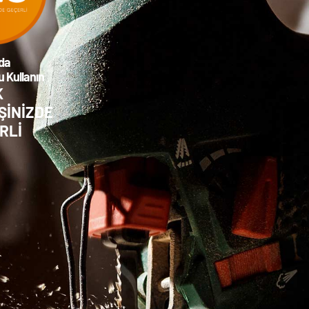
da
 Kullanın
K
ŞİNİZDE
RLİ