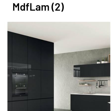
MdfLam
(2)
AYRINTILAR