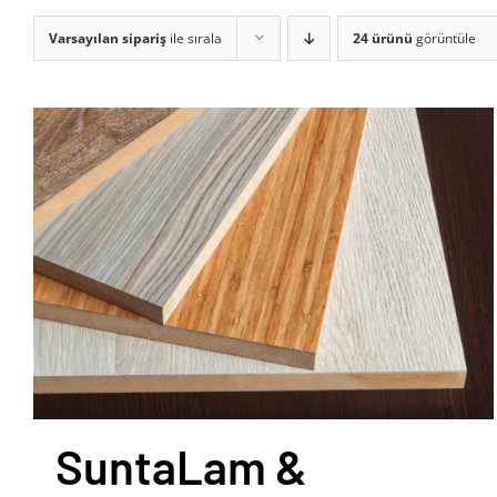
Varsayılan sipariş
ile sırala
24 ürünü
görüntüle
SuntaLam &