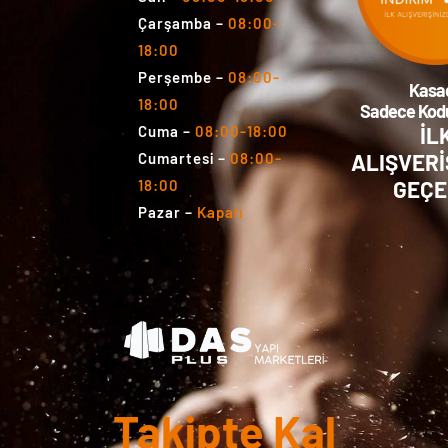
Çarşamba
–
08:00-
18:00
Perşembe
–
08:00-
Kasa
18:00
Sadece Kodu
İL
Cuma
–
08:00-18:00
ALIŞVERİ
Cumartesi
–
08:00-
GEÇE
18:00
Pazar
–
Kapalı
Takipte Kal