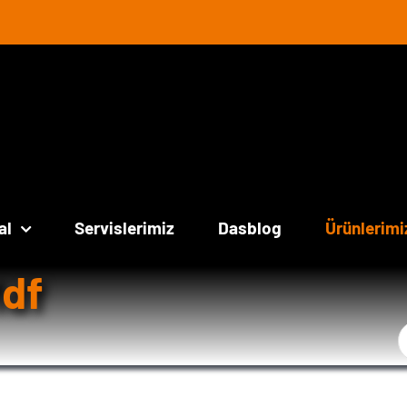
al
Servislerimiz
Dasblog
Ürünlerimi
Mdf
Ş
a