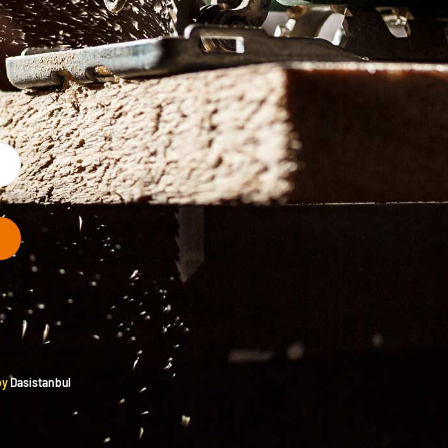
by
Dasistanbul