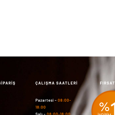
SİPARİŞ
ÇALIŞMA SAATLERİ
FIRSA
Pazartesi
–
08:00-
18:00
Salı
–
08:00-18:00