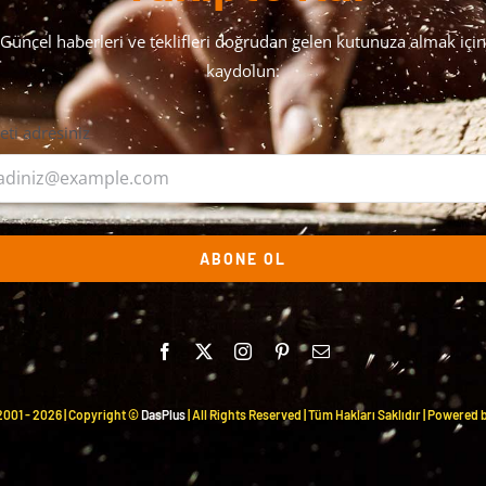
Güncel haberleri ve teklifleri doğrudan gelen kutunuza almak için
kaydolun:
leti adresiniz
ABONE OL
2001 -
2026 | Copyright ©
DasPlus
| All Rights Reserved | Tüm Hakları Saklıdır | Powered 