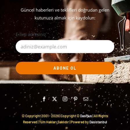
Güncel haberleri ve teklifleri doğrudan gelen
kutunuza almak için kaydolun:
E-İleti adresiniz
ABONE OL
© Copyright 2001 -
2026 | Copyright ©
DasPlus
| All Rights
Reserved | Tüm Hakları Saklıdır | Powered by
Dasistanbul