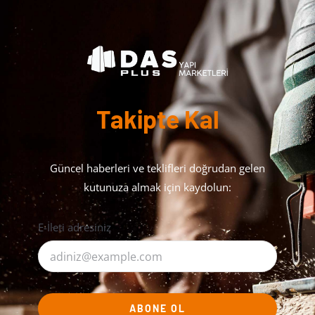
Takipte Kal
Güncel haberleri ve teklifleri doğrudan gelen
kutunuza almak için kaydolun:
E-İleti adresiniz
ABONE OL