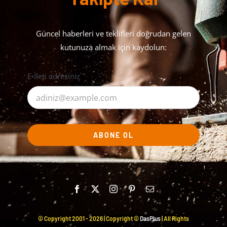
Güncel haberleri ve teklifleri doğrudan gelen
kutunuza almak için kaydolun:
E-İleti adresiniz
ABONE OL
© Copyright 2001 -
2026 | Copyright ©
DasPlus
| All Rights