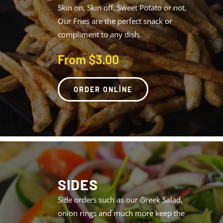
Skin on, Skin off, Sweet Potato or not.
Our Fries are the perfect snack or
compliment to any dish.
From $3.00
ORDER ONLINE
SIDES
Side orders such as our Greek Salad,
onion rings and much more keep the