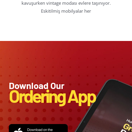
kavuşurken vintage modası evlere taşınıyor.
Eskitilmiş mobilyalar her
Download Our
Ordering App