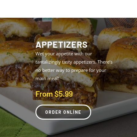
APPETIZERS
Wet your appetite with our
tantalizingly tasty appetizers. There’s
no better way to prepare for your
main meal!
From $5.99
ORDER ONLINE