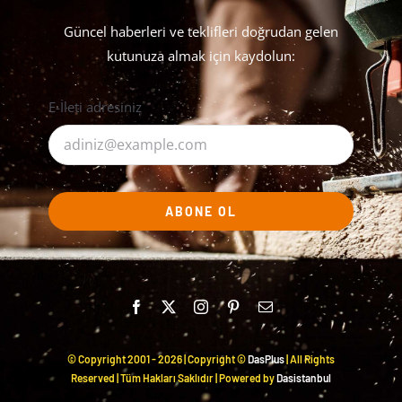
Güncel haberleri ve teklifleri doğrudan gelen
kutunuza almak için kaydolun:
E-İleti adresiniz
ABONE OL
© Copyright 2001 -
2026 | Copyright ©
DasPlus
| All Rights
Reserved | Tüm Hakları Saklıdır | Powered by
Dasistanbul