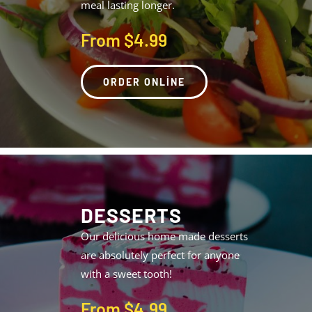
meal lasting longer.
From $4.99
ORDER ONLINE
DESSERTS
Our delicious home made desserts
are absolutely perfect for anyone
with a sweet tooth!
From $4.99