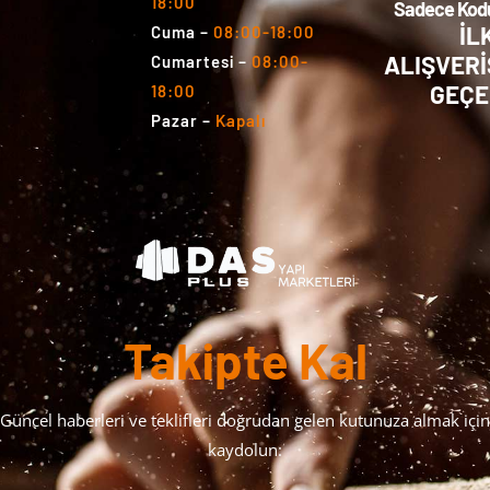
18:00
Sadece Kodu
İL
Cuma
–
08:00-18:00
ALIŞVERİ
Cumartesi
–
08:00-
GEÇE
18:00
Pazar
–
Kapalı
Takipte Kal
Güncel haberleri ve teklifleri doğrudan gelen kutunuza almak için
kaydolun: