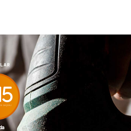
TLAR
da