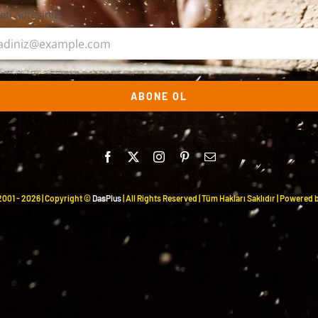
leti adresiniz
ABONE OL
2001 -
2026 | Copyright ©
DasPlus
| All Rights Reserved | Tüm Hakları Saklıdır | Powered 