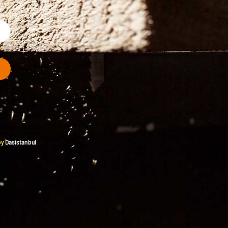
by
Dasistanbul