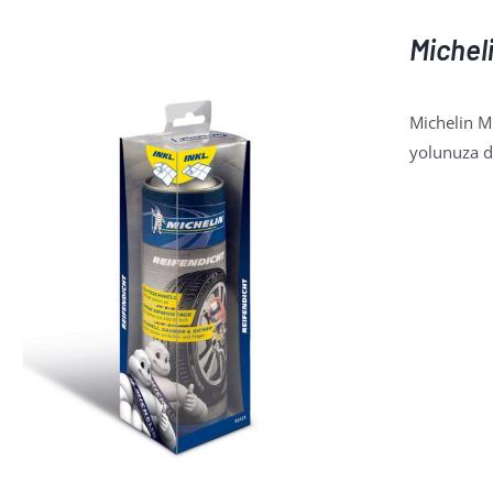
Michel
Michelin MC
yolunuza d
AYRINTILAR