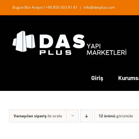
İçeriğe
Bugün Bizi Arayın ! +90 850 303 81 81
|
info@dasplus.com
geç
Giriş
Kurums
Varsayılan sipariş
ile sırala
12 ürünü
görüntüle