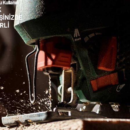
 Kullanın
K
ŞİNİZDE
RLİ