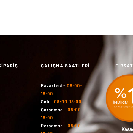
SİPARİŞ
ÇALIŞMA SAATLERİ
FIRSA
Pazartesi
–
08:00-
18:00
Salı
–
08:00-18:00
Çarşamba
–
08:00-
18:00
Perşembe
–
08:00-
Kasa