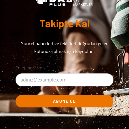
Takipte Kal
Güncel haberleri ve teklifleri doğrudan gelen
kutunuza almak için kaydolun:
E-İleti adresiniz
ABONE OL