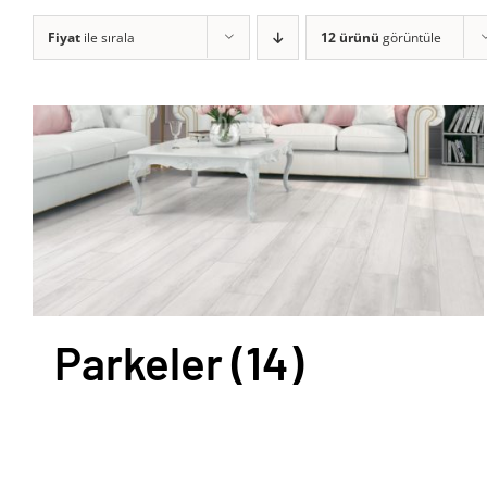
Fiyat
ile sırala
12 ürünü
görüntüle
Parkeler
(14)