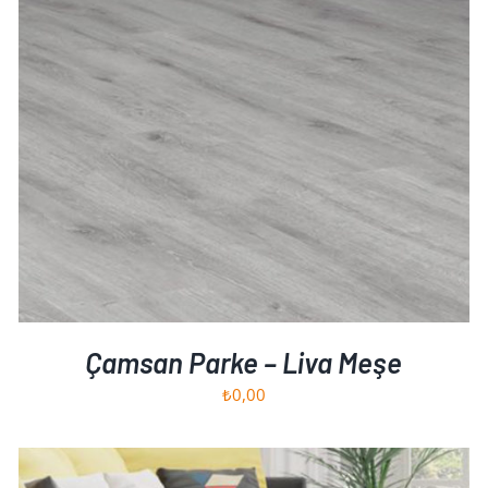
SEPETE EKLE
/
AYRINTILAR
Çamsan Parke – Liva Meşe
₺
0,00