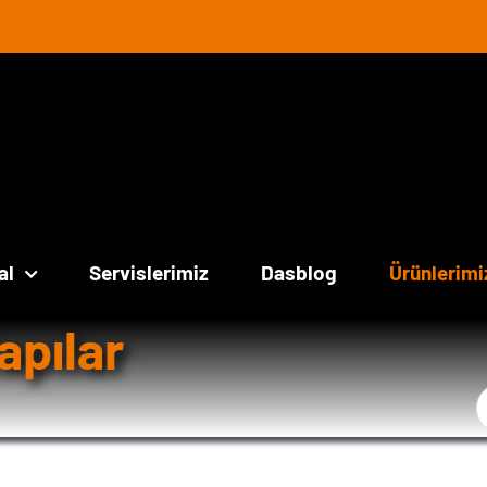
al
Servislerimiz
Dasblog
Ürünlerimi
apılar
Ş
a