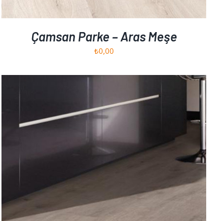
Çamsan Parke – Aras Meşe
₺
0,00