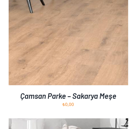
SEPETE EKLE
/
AYRINTILAR
Çamsan Parke – Sakarya Meşe
₺
0,00