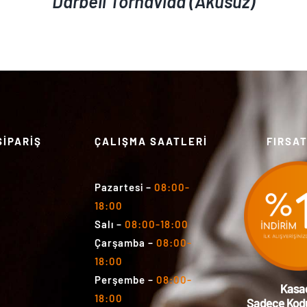
Darbeli Tornavida (Aküsüz)
SİPARİŞ
ÇALIŞMA SAATLERİ
FIRSA
Pazartesi
–
08:00-
18:00
Salı
–
08:00-18:00
Çarşamba
–
08:00-
18:00
Perşembe
–
08:00-
Kasa
18:00
Sadece Kodu