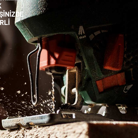
K
ŞİNİZDE
RLİ