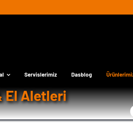
al
Servislerimiz
Dasblog
Ürünlerimi
 El Aletleri
Ş
a