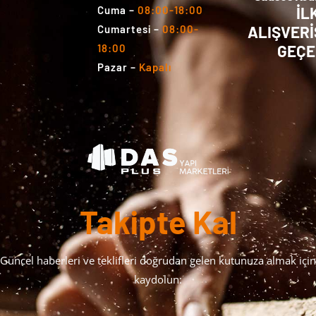
İL
Cuma
–
08:00-18:00
ALIŞVERİ
Cumartesi
–
08:00-
GEÇE
18:00
Pazar
–
Kapalı
Takipte Kal
Güncel haberleri ve teklifleri doğrudan gelen kutunuza almak için
kaydolun: