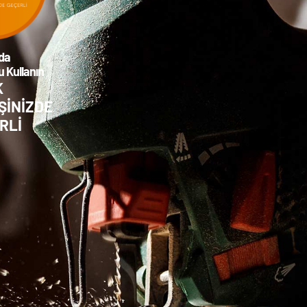
da
 Kullanın
K
ŞİNİZDE
RLİ