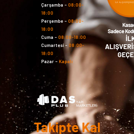
Çarşamba
–
08:00-
18:00
Perşembe
–
08:00-
Kasa
18:00
Sadece Kodu
İL
Cuma
–
08:00-18:00
ALIŞVERİ
Cumartesi
–
08:00-
GEÇE
18:00
Pazar
–
Kapalı
Takipte Kal