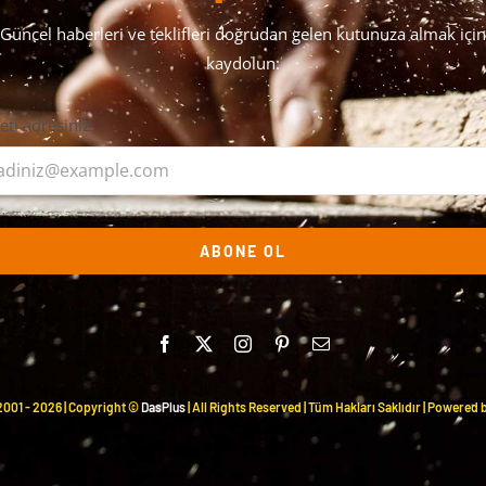
Güncel haberleri ve teklifleri doğrudan gelen kutunuza almak için
kaydolun:
leti adresiniz
ABONE OL
2001 -
2026 | Copyright ©
DasPlus
| All Rights Reserved | Tüm Hakları Saklıdır | Powered 