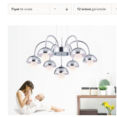
Fiyat
ile sırala
12 ürünü
görüntüle