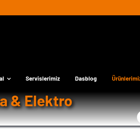
al
Servislerimiz
Dasblog
Ürünlerimi
a & Elektro
Ş
a