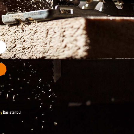
by
Dasistanbul