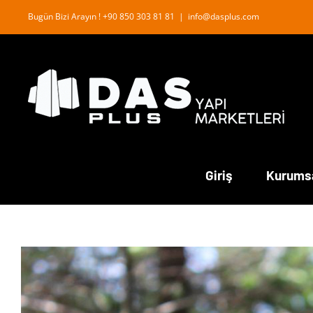
İçeriğe
Bugün Bizi Arayın ! +90 850 303 81 81
|
info@dasplus.com
geç
Giriş
Kurums