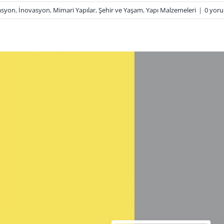
asyon
,
İnovasyon
,
Mimari Yapılar
,
Şehir ve Yaşam
,
Yapı Malzemeleri
|
0 yor