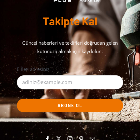
Takipte Kal
Güncel haberleri ve teklifleri doğrudan gelen
kutunuza almak için kaydolun:
E-İleti adresiniz
ABONE OL