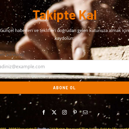
Takipte Kal
Güncel haberleri ve teklifleri doğrudan gelen kutunuza almak için
kaydolun:
leti adresiniz
ABONE OL