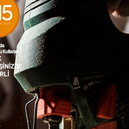
da
 Kullanın
K
ŞİNİZDE
RLİ