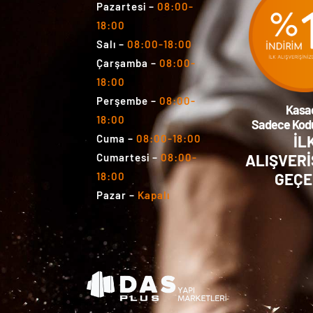
Pazartesi
–
08:00-
18:00
Salı
–
08:00-18:00
Çarşamba
–
08:00-
18:00
Perşembe
–
08:00-
Kasa
18:00
Sadece Kodu
İL
Cuma
–
08:00-18:00
ALIŞVERİ
Cumartesi
–
08:00-
GEÇE
18:00
Pazar
–
Kapalı