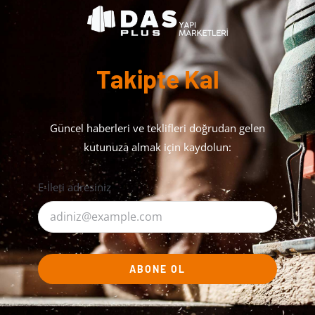
Takipte Kal
Güncel haberleri ve teklifleri doğrudan gelen
kutunuza almak için kaydolun:
E-İleti adresiniz
ABONE OL