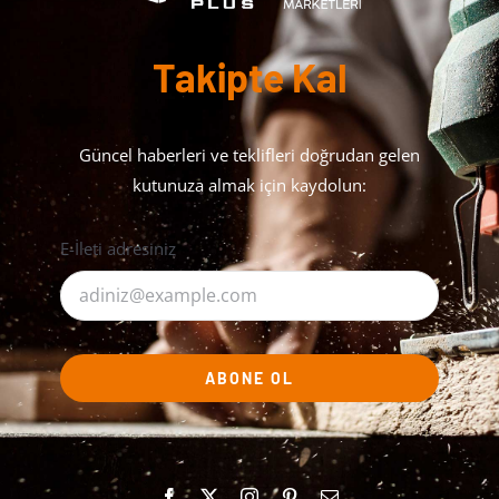
Takipte Kal
Güncel haberleri ve teklifleri doğrudan gelen
kutunuza almak için kaydolun:
E-İleti adresiniz
ABONE OL