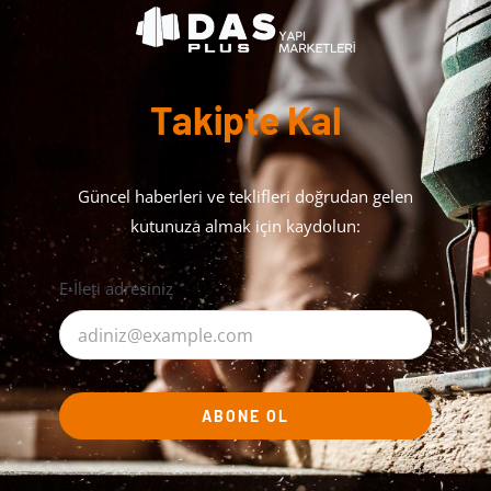
Takipte Kal
Güncel haberleri ve teklifleri doğrudan gelen
kutunuza almak için kaydolun:
E-İleti adresiniz
ABONE OL