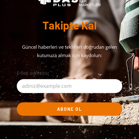
Takipte Kal
Güncel haberleri ve teklifleri doğrudan gelen
kutunuza almak için kaydolun:
E-İleti adresiniz
ABONE OL