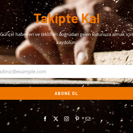
Takipte Kal
Güncel haberleri ve teklifleri doğrudan gelen kutunuza almak için
kaydolun:
leti adresiniz
ABONE OL