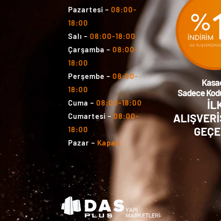
Pazartesi
–
08:00-
18:00
Salı
–
08:00-18:00
Çarşamba
–
08:00-
18:00
Perşembe
–
08:00-
Kasa
18:00
Sadece Kodu
İL
Cuma
–
08:00-18:00
ALIŞVERİ
Cumartesi
–
08:00-
GEÇE
18:00
Pazar
–
Kapalı