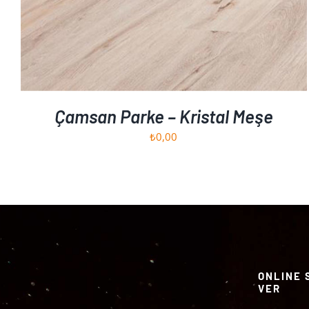
Çamsan Parke – Kristal Meşe
₺
0,00
ONLINE 
VER