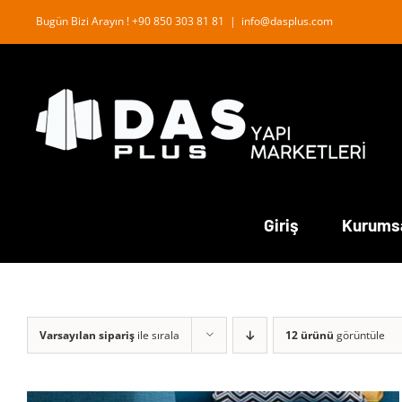
İçeriğe
Bugün Bizi Arayın ! +90 850 303 81 81
|
info@dasplus.com
geç
Giriş
Kurums
Varsayılan sipariş
ile sırala
12 ürünü
görüntüle