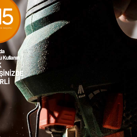
da
 Kullanın
K
ŞİNİZDE
RLİ