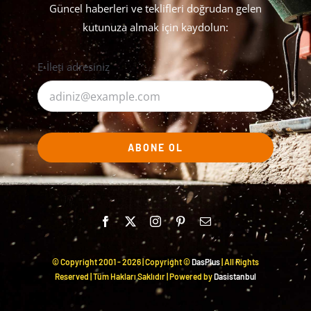
Güncel haberleri ve teklifleri doğrudan gelen
kutunuza almak için kaydolun:
E-İleti adresiniz
ABONE OL
© Copyright 2001 -
2026 | Copyright ©
DasPlus
| All Rights
Reserved | Tüm Hakları Saklıdır | Powered by
Dasistanbul