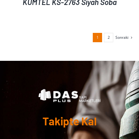
KUMTEL KS-2763 Siyah Soba
1
2
Sonraki
Takipte Kal