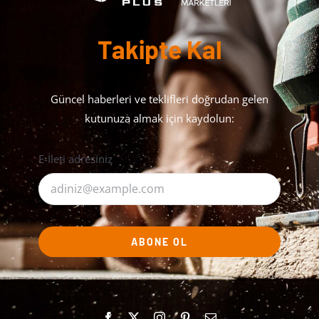
Takipte Kal
Güncel haberleri ve teklifleri doğrudan gelen
kutunuza almak için kaydolun:
E-İleti adresiniz
ABONE OL