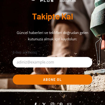
Takipte Kal
Güncel haberleri ve teklifleri doğrudan gelen
kutunuza almak için kaydolun:
E-İleti adresiniz
ABONE OL