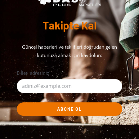
Takipte Kal
Güncel haberleri ve teklifleri doğrudan gelen
kutunuza almak için kaydolun:
E-İleti adresiniz
ABONE OL