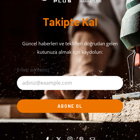
Takipte Kal
Güncel haberleri ve teklifleri doğrudan gelen
kutunuza almak için kaydolun:
E-İleti adresiniz
ABONE OL