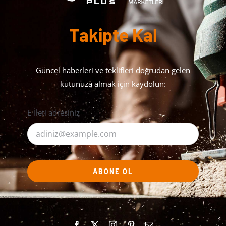
Takipte Kal
Güncel haberleri ve teklifleri doğrudan gelen
kutunuza almak için kaydolun:
E-İleti adresiniz
ABONE OL