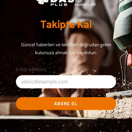
Takipte Kal
Güncel haberleri ve teklifleri doğrudan gelen
kutunuza almak için kaydolun:
E-İleti adresiniz
ABONE OL