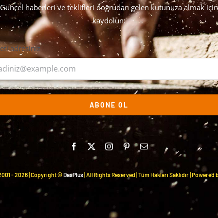
Güncel haberleri ve teklifleri doğrudan gelen kutunuza almak için
kaydolun:
leti adresiniz
ABONE OL
2001 -
2026 | Copyright ©
DasPlus
| All Rights Reserved | Tüm Hakları Saklıdır | Powered 