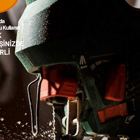
da
 Kullanın
K
ŞİNİZDE
RLİ