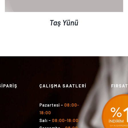
Taş Yünü
SİPARİŞ
ÇALIŞMA SAATLERİ
FIRSA
Pazartesi
–
08:00-
18:00
Salı
–
08:00-18:00