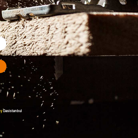
by
Dasistanbul