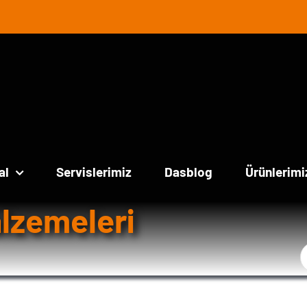
al
Servislerimiz
Dasblog
Ürünlerimi
alzemeleri
Ş
a