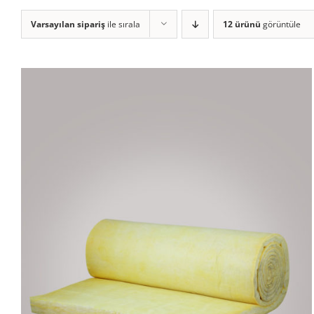
Varsayılan sipariş
ile sırala
12 ürünü
görüntüle
AYRINTILAR