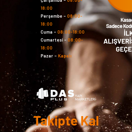
Çarşamba
–
08:00-
18:00
Perşembe
–
08:00-
Kasa
18:00
Sadece Kodu
İL
Cuma
–
08:00-18:00
ALIŞVERİ
Cumartesi
–
08:00-
GEÇE
18:00
Pazar
–
Kapalı
Takipte Kal