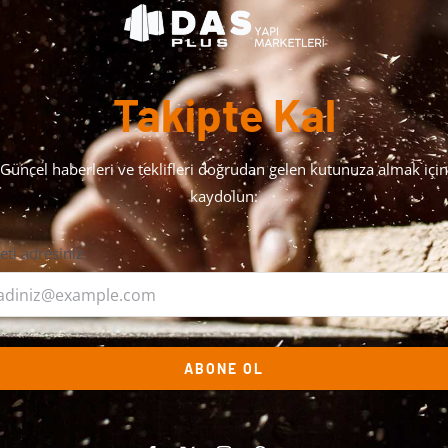
Takipte Kal
Güncel haberleri ve teklifleri doğrudan gelen kutunuza almak için
kaydolun:
leti adresiniz
ABONE OL