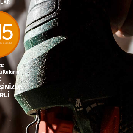
TLAR
da
 Kullanın
K
ŞİNİZDE
RLİ