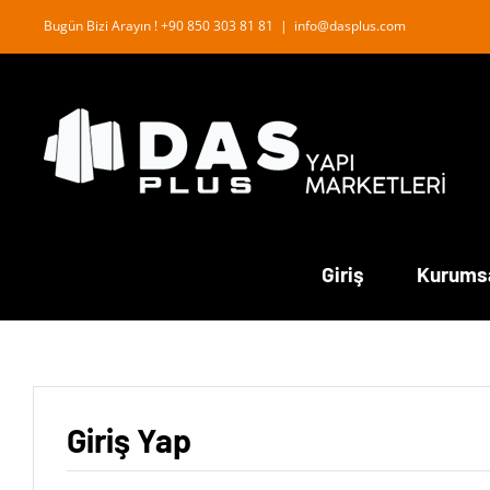
İçeriğe
Bugün Bizi Arayın ! +90 850 303 81 81
|
info@dasplus.com
geç
Giriş
Kurums
Giriş Yap