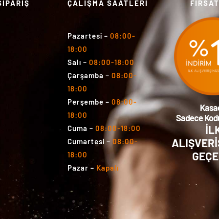
SİPARİŞ
ÇALIŞMA SAATLERİ
FIRSA
Pazartesi
–
08:00-
18:00
Salı
–
08:00-18:00
Çarşamba
–
08:00-
18:00
Perşembe
–
08:00-
Kasa
18:00
Sadece Kodu
İL
Cuma
–
08:00-18:00
ALIŞVERİ
Cumartesi
–
08:00-
GEÇE
18:00
Pazar
–
Kapalı