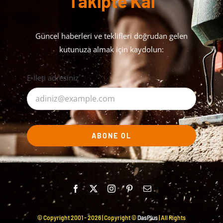
Takipte Kal
Güncel haberleri ve teklifleri doğrudan gelen
kutunuza almak için kaydolun:
E-İleti adresiniz
ABONE OL
© Copyright 2001 -
2026 | Copyright ©
DasPlus
| All Rights