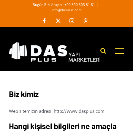
İçeriğe
Bugün Bizi Arayın ! +90 850 303 81 81
|
info@dasplus.com
geç
Facebook
X
Instagram
Pinterest
Biz kimiz
Web sitemizin adresi: http://www.dasplus.com
Hangi kişisel bilgileri ne amaçla