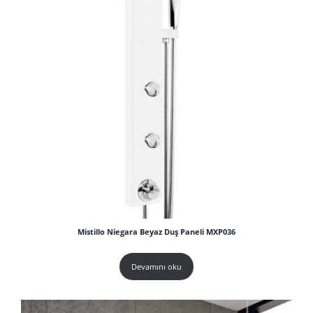
Mistillo Niegara Beyaz Duş Paneli MXP036
Devamını oku