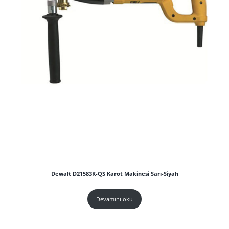
Dewalt D21583K-QS Karot Makinesi Sarı-Siyah
Devamını oku