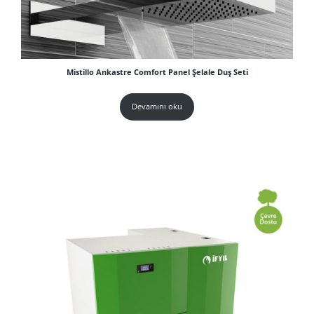
Mistillo Ankastre Comfort Panel Şelale Duş Seti
Devamını oku