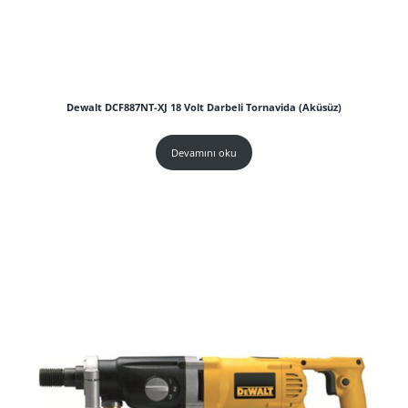
Dewalt DCF887NT-XJ 18 Volt Darbeli Tornavida (Aküsüz)
Devamını oku