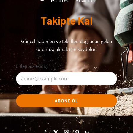
Takipte Kal
Güncel haberleri ve teklifleri doğrudan gelen
kutunuza almak için kaydolun:
E-İleti adresiniz
ABONE OL